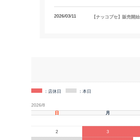
2026/03/11
【ナッコプセ】販売開始
：店休日
：本日
2026/8
日
月
2
3