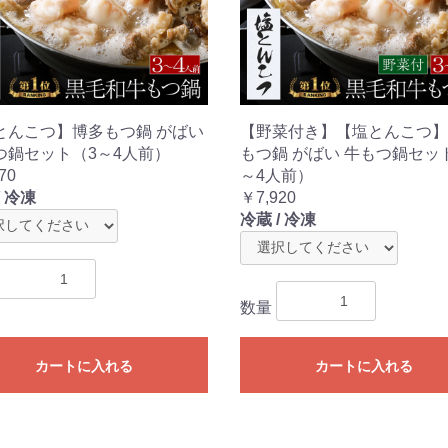
とんこつ】博多もつ鍋 がばい
【野菜付き】【塩とんこつ】
つ鍋セット（3～4人前）
もつ鍋 がばい 牛もつ鍋セッ
70
～4人前）
/ 冷凍
￥7,920
冷蔵 / 冷凍
数量
カートに入れる
カートに入れる