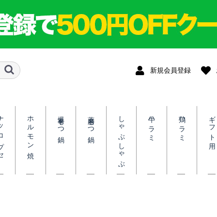
新規会員登録
コプセ
ホルモン焼
爆辛もつ鍋
薬膳もつ鍋
しゃぶしゃぶ
牛ハラミ
鶏ハラミ
ギフト用