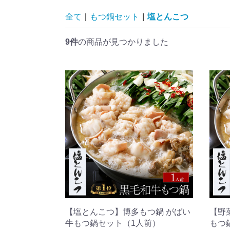
全て
|
もつ鍋セット
|
塩とんこつ
9件
の商品が見つかりました
【塩とんこつ】博多もつ鍋 がばい
【野
牛もつ鍋セット（1人前）
もつ