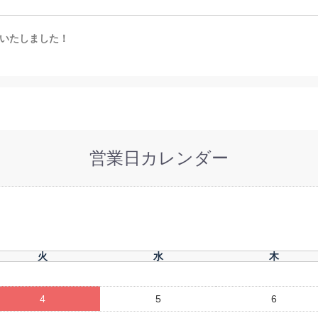
いたしました！
営業日カレンダー
火
水
木
4
5
6