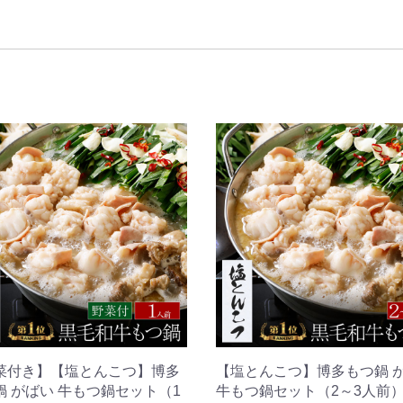
菜付き】【塩とんこつ】博多
【塩とんこつ】博多もつ鍋 
鍋 がばい 牛もつ鍋セット（1
牛もつ鍋セット（2～3人前