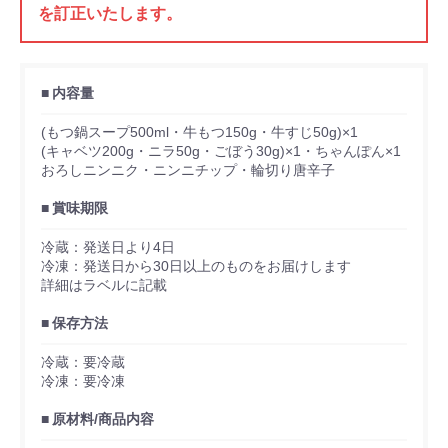
を訂正いたします。
内容量
(もつ鍋スープ500ml・牛もつ150g・牛すじ50g)×1
(キャベツ200g・ニラ50g・ごぼう30g)×1・ちゃんぽん×1
おろしニンニク・ニンニチップ・輪切り唐辛子
賞味期限
冷蔵：発送日より4日
冷凍：発送日から30日以上のものをお届けします
詳細はラベルに記載
保存方法
冷蔵：要冷蔵
冷凍：要冷凍
原材料/商品内容