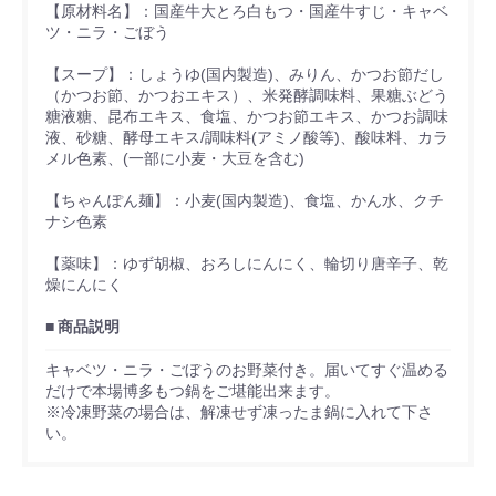
【原材料名】：国産牛大とろ白もつ・国産牛すじ・キャベ
ツ・ニラ・ごぼう
【スープ】：しょうゆ(国内製造)、みりん、かつお節だし
（かつお節、かつおエキス）、米発酵調味料、果糖ぶどう
糖液糖、昆布エキス、食塩、かつお節エキス、かつお調味
液、砂糖、酵母エキス/調味料(アミノ酸等)、酸味料、カラ
メル色素、(一部に小麦・大豆を含む)
【ちゃんぽん麺】：小麦(国内製造)、食塩、かん水、クチ
ナシ色素
【薬味】：ゆず胡椒、おろしにんにく、輪切り唐辛子、乾
燥にんにく
商品説明
キャベツ・ニラ・ごぼうのお野菜付き。届いてすぐ温める
だけで本場博多もつ鍋をご堪能出来ます。
※冷凍野菜の場合は、解凍せず凍ったま鍋に入れて下さ
い。